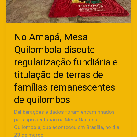
de
famílias
remanescentes
de
No Amapá, Mesa
quilombos
Quilombola discute
regularização fundiária e
titulação de terras de
famílias remanescentes
de quilombos
Deliberações e dados foram encaminhados
para apresentação na Mesa Nacional
Quilombola, que aconteceu em Brasília, no dia
23 de março