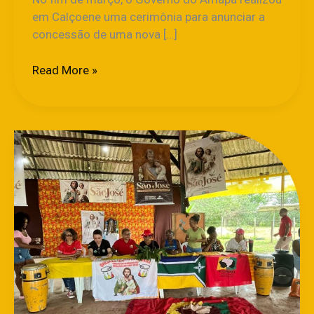
em Calçoene uma cerimônia para anunciar a
concessão de uma nova […]
Read More »
No
Amapá,
Mesa
Quilombola
discute
regularização
fundiária
e
titulação
de
terras