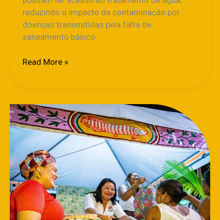
possam ter acesso ao tratamento de água,
reduzindo o impacto da contaminação por
doenças transmitidas pela falta de
saneamento básico
Read More »
Instituto
Mapinguari
leva
à
COP30
manifesto
que
denuncia
graves
retrocessos