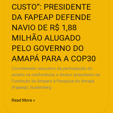
ALUGADO
CUSTO”: PRESIDENTE
PELO
GOVERNO
DA FAPEAP DEFENDE
DO
NAVIO DE R$ 1,88
AMAPÁ
PARA
MILHÃO ALUGADO
A
COP30
PELO GOVERNO DO
AMAPÁ PARA A COP30
Coordenador executivo da participação do
estado na conferência, o diretor-presidente da
Fundação de Amparo à Pesquisa do Amapá
(Fapeap), Gutemberg
Read More »