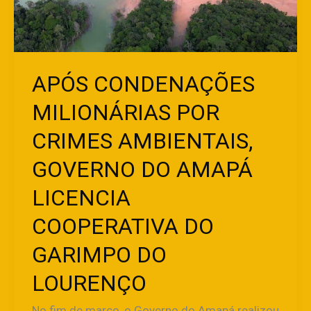
GOVERNO
DO
AMAPÁ
LICENCIA
COOPERATIVA
APÓS CONDENAÇÕES
DO
MILIONÁRIAS POR
GARIMPO
DO
CRIMES AMBIENTAIS,
LOURENÇO
GOVERNO DO AMAPÁ
LICENCIA
COOPERATIVA DO
GARIMPO DO
LOURENÇO
No fim de março, o Governo do Amapá realizou