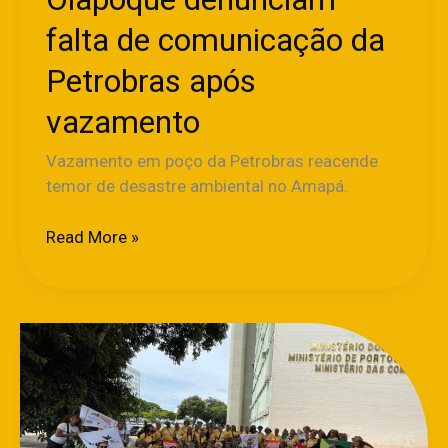
falta de comunicação da
Petrobras após
vazamento
Vazamento em poço da Petrobras reacende
temor de desastre ambiental no Amapá.
Read More »
Movimentos
de
diversos
municípios
do