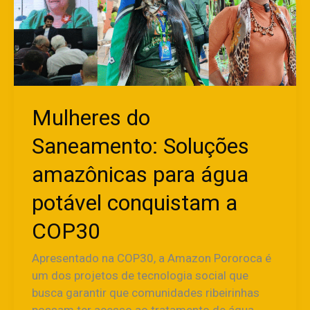
amazônicas
para
água
potável
conquistam
a
COP30
Mulheres do
Saneamento: Soluções
amazônicas para água
potável conquistam a
COP30
Apresentado na COP30, a Amazon Pororoca é
um dos projetos de tecnologia social que
busca garantir que comunidades ribeirinhas