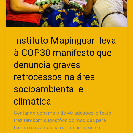
na
área
socioambiental
e
climática
Instituto Mapinguari leva
à COP30 manifesto que
denuncia graves
retrocessos na área
socioambiental e
climática
Contando com mais de 40 adesões, o texto
traz também sugestões de medidas para
temas relevantes na região amazônica