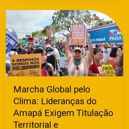
Marcha
Global
pelo
Clima:
Lideranças
do
Amapá
Exigem
Titulação
Territorial
e
Marcha Global pelo
Conhecimento
Clima: Lideranças do
Ancestral
nas
Amapá Exigem Titulação
decisões
da
Territorial e
COP30