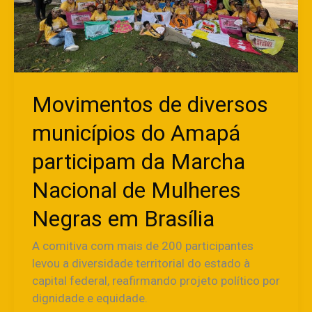
Amapá
participam
da
Marcha
Nacional
de
Movimentos de diversos
Mulheres
municípios do Amapá
Negras
em
participam da Marcha
Brasília
Nacional de Mulheres
Negras em Brasília
A comitiva com mais de 200 participantes
levou a diversidade territorial do estado à
capital federal, reafirmando projeto político por
dignidade e equidade.