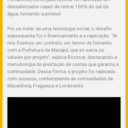
dessalinizador capaz de retirar 100% do sal da
água, tornando-a potável.
Por se tratar de uma tecnologia social, o desafio
subsequente foi o financiamento e a replicação. “Aí
nós fizemos um contrato, um termo de fomento
com a Prefeitura de Macapá, que só sairia os
valores por projeto”, explica Rozimar, destacando a
metodologia de prestação de contas que garantiu a
continuidade. Dessa forma, o projeto foi replicado
com sucesso, contemplando as comunidades de
Macedônia, Freguesia e Livramento.