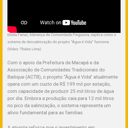
Eliseu Farias, liderança da Comunidade Freguesia, explica como o
sistema de dessalinização do projeto “Água é Vida” funciona
(Vídeo: Thales Lima)
Com o apoio da Prefeitura de Macapá e da
Associação de Comunidades Tradicionais do
Bailique (ACTB), o projeto “Água é Vida” atualmente
opera com um custo de R$ 199 mil por estação,
com capacidade de produzir 25 mil litros de água
por dia. Embora a produção caia para 12 mil litros
no pico da salinização, o sistema representa um
alívio fundamental para as famílias.
A ativista reforça que o investimento em