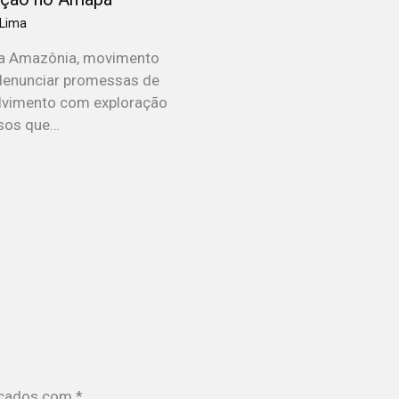
 Lima
da Amazônia, movimento
denunciar promessas de
lvimento com exploração
sos que…
rcados com
*