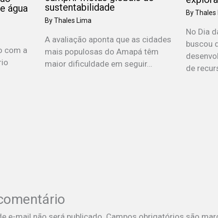
sustentabilidade
de água
By
Thales
By
Thales Lima
No Dia 
A avaliação aponta que as cidades
buscou 
o com a
mais populosas do Amapá têm
desenvo
rio
maior dificuldade em seguir…
de recur
comentário
e e-mail não será publicado.
Campos obrigatórios são ma