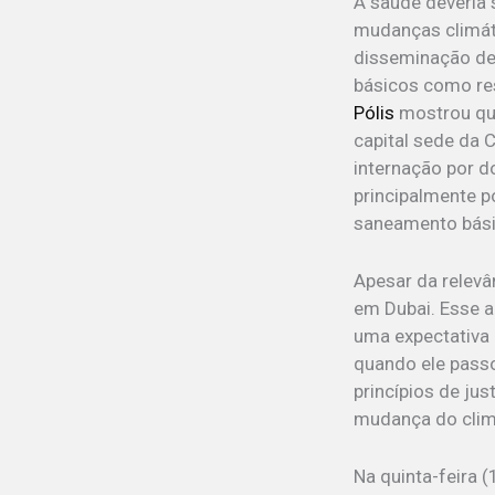
A saúde deveria
mudanças climáti
disseminação de 
básicos como re
Pólis
mostrou que
capital sede da
internação por d
principalmente 
saneamento bási
Apesar da relevâ
em Dubai. Esse a
uma expectativa
quando ele passo
princípios de ju
mudança do clim
Na quinta-feira 