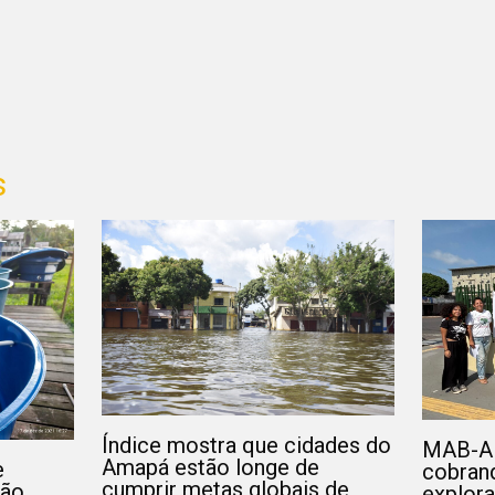
s
Índice mostra que cidades do
MAB-AP
Amapá estão longe de
e
cobrand
cumprir metas globais de
ção
explor