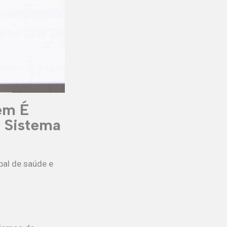
ém É
 Sistema
bal de saúde e