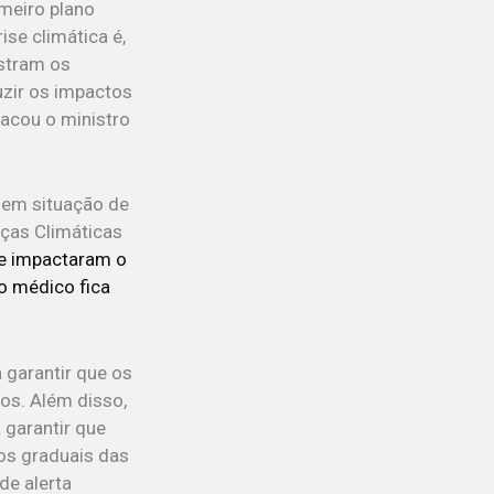
meiro plano
ise climática é,
ostram os
uzir os impactos
tacou o ministro
 em situação de
nças Climáticas
 e impactaram o
o médico fica
a garantir que os
vos. Além disso,
 garantir que
os graduais das
de alerta