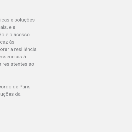
ticas e soluções
is, e a
ção e o acesso
icaz às
ar a resiliência
essenciais à
s resistentes ao
cordo de Paris
luções da