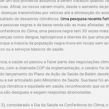
 ser um dos primeiros assuntos a serem tratados quando f
cas. Afinal, os riscos variam muito, desde o aumento da pr
doenças transmitidas por vetores até a diminuição do ace
sultado de desastres climáticos.
Uma pesquisa recente feita
 pessoas negras e de baixa renda são as mais afetadas. In
 Conferência do Clima, uma pessoa negra tem 30 vezes mais
oenças como dengue, leptospirose e diarreia do que uma p
porque a maioria da população negra mora em locais sem a
co ou a serviços básicos de saúde.
ncia, a saúde só passou a fazer parte das negociações cli
no, com a chamada COP da implementação, o cenário foi dif
 do lançamento do Plano de Ação de Saúde de Belém desde
u a ser articulado pelo Ministério da Saúde. Sua base foi 
stiça climática e equidade em saúde, reconhecendo que os 
a são desiguais e exigem respostas direcionadas.
(13), considerado o Dia da Saúde na Conferência do Clima, o 