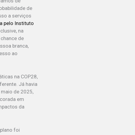
alamos de
obabilidade de
sso a serviços
 pelo Instituto
clusive, na
 chance de
essoa branca,
cesso ao
máticas na COP28,
erente. Já havia
 maio de 2025,
ancorada em
impactos da
plano foi