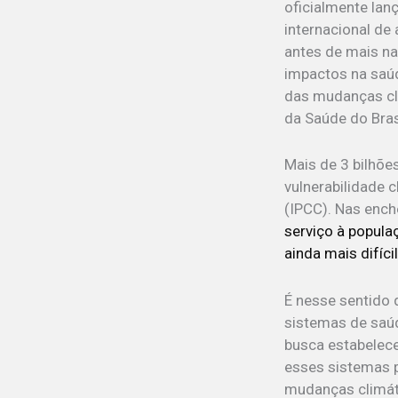
oficialmente lan
internacional de
antes de mais na
impactos na saúd
das mudanças cli
da Saúde do Bras
Mais de 3 bilhõ
vulnerabilidade 
(IPCC). Nas ench
serviço à popula
ainda mais difíci
É nesse sentido q
sistemas de saúd
busca estabelec
esses sistemas 
mudanças climáti