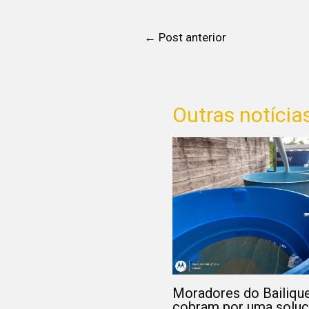
←
Post anterior
Outras notícia
Moradores do Bailiqu
cobram por uma solu