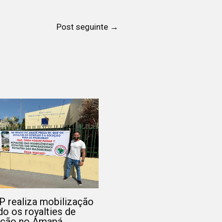
Post seguinte
→
 realiza mobilização
o os royalties de
ação no Amapá