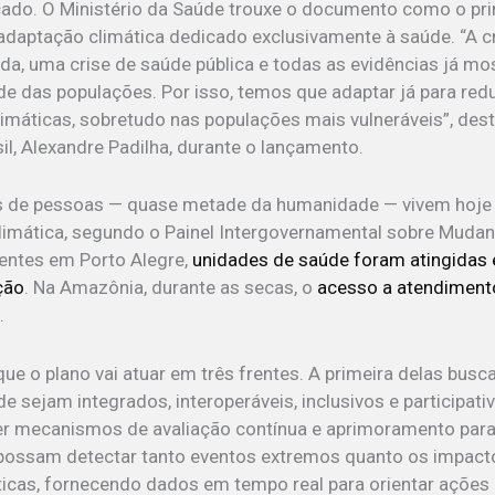
çado. O Ministério da Saúde trouxe o documento como o pri
 adaptação climática dedicado exclusivamente à saúde. “A cr
da, uma crise de saúde pública e todas as evidências já m
e das populações. Por isso, temos que adaptar já para red
máticas, sobretudo nas populações mais vulneráveis”, des
il, Alexandre Padilha, durante o lançamento.
es de pessoas — quase metade da humanidade — vivem hoje
climática, segundo o Painel Intergovernamental sobre Muda
entes em Porto Alegre,
unidades de saúde foram atingidas
ção
. Na Amazônia, durante as secas, o
acesso a atendiment
l
.
ue o plano vai atuar em três frentes. A primeira delas busc
e sejam integrados, interoperáveis, inclusivos e participati
er mecanismos de avaliação contínua e aprimoramento para
possam detectar tanto eventos extremos quanto os impact
cas, fornecendo dados em tempo real para orientar ações 