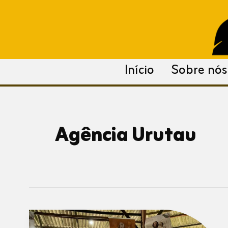
para
o
conteúdo
Início
Sobre nós
Agência Urutau
No
Amapá,