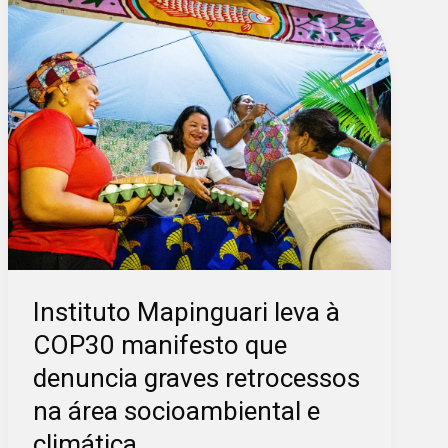
leva
à
COP30
manifesto
que
denuncia
graves
retrocessos
na
área
socioambiental
e
Instituto Mapinguari leva à
climática
COP30 manifesto que
denuncia graves retrocessos
na área socioambiental e
climática