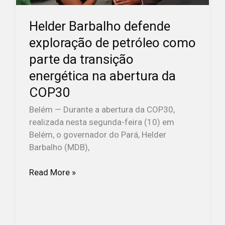
parte
Helder Barbalho defende
da
transição
exploração de petróleo como
energética
parte da transição
na
energética na abertura da
abertura
da
COP30
COP30
Belém — Durante a abertura da COP30,
realizada nesta segunda-feira (10) em
Belém, o governador do Pará, Helder
Barbalho (MDB),
Read More »