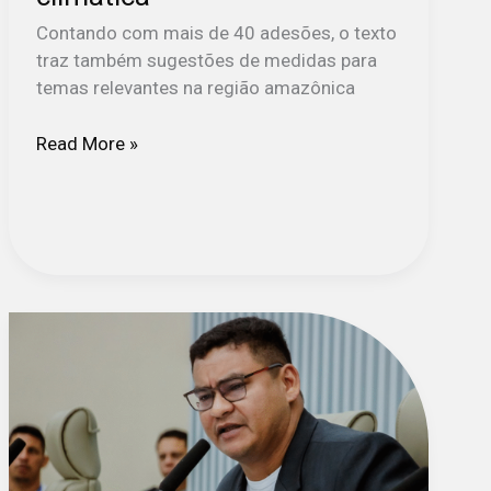
Contando com mais de 40 adesões, o texto
traz também sugestões de medidas para
temas relevantes na região amazônica
Read More »
Vice-
governador
do
Amapá
“boicota”
COP30:
“encontro