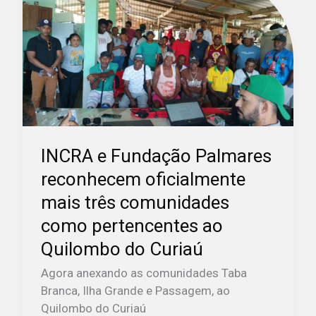
Fundação
Palmares
reconhecem
oficialmente
mais
três
comunidades
como
INCRA e Fundação Palmares
pertencentes
reconhecem oficialmente
ao
Quilombo
mais três comunidades
do
como pertencentes ao
Curiaú
Quilombo do Curiaú
Agora anexando as comunidades Taba
Branca, Ilha Grande e Passagem, ao
Quilombo do Curiaú