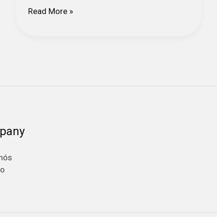
Read More »
pany
nós
to