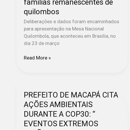
famílias remanescentes de
quilombos
Deliberações e dados foram encaminhados
para apresentação na Mesa Nacional
Quilombola, que aconteceu em Brasília, no
dia 23 de março
Read More »
PREFEITO
PREFEITO DE MACAPÁ CITA
DE
AÇÕES AMBIENTAIS
MACAPÁ
DURANTE A COP30: “
CITA
EVENTOS EXTREMOS
AÇÕES
AMBIENTAIS