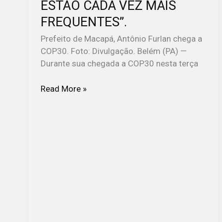
ESTÃO CADA VEZ MAIS
DURANTE
FREQUENTES”.
A
COP30:
Prefeito de Macapá, Antônio Furlan chega a
“
COP30. Foto: Divulgação. Belém (PA) —
EVENTOS
Durante sua chegada a COP30 nesta terça
EXTREMOS
ESTÃO
Read More »
CADA
VEZ
MAIS
FREQUENTES”.