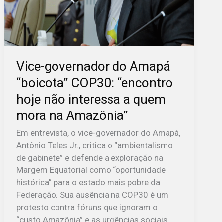
hoje
não
interessa
a
quem
Vice-governador do Amapá
mora
“boicota” COP30: “encontro
na
hoje não interessa a quem
Amazônia”
mora na Amazônia”
Em entrevista, o vice-governador do Amapá,
Antônio Teles Jr., critica o “ambientalismo
de gabinete” e defende a exploração na
Margem Equatorial como “oportunidade
histórica” para o estado mais pobre da
Federação. Sua ausência na COP30 é um
protesto contra fóruns que ignoram o
“custo Amazônia” e as urgências sociais