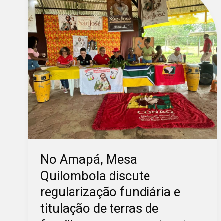
Mesa
Quilombola
discute
regularização
fundiária
e
titulação
de
terras
de
famílias
remanescentes
No Amapá, Mesa
de
quilombos
Quilombola discute
regularização fundiária e
titulação de terras de