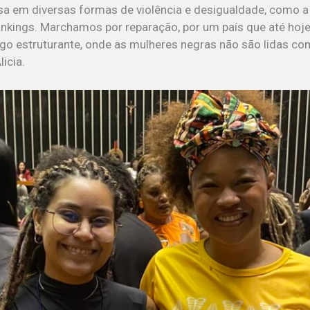
sa em diversas formas de violência e desigualdade, como a 
ankings. Marchamos por reparação, por um país que até hoje
o estruturante, onde as mulheres negras não são lidas com
licia.