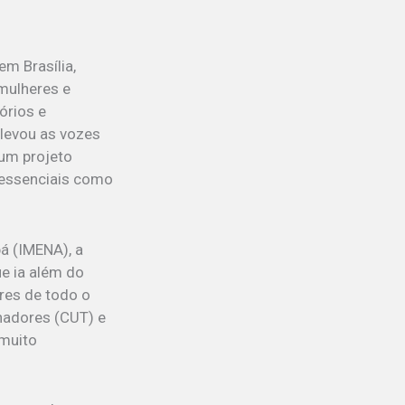
m Brasília,
 mulheres e
órios e
levou as vozes
 um projeto
 essenciais como
á (IMENA), a
ue ia além do
res de todo o
lhadores (CUT) e
 muito