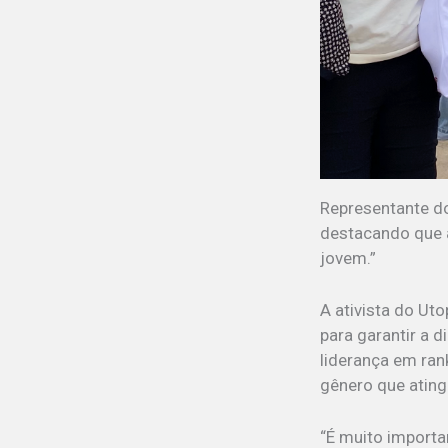
Representante do
destacando que a
jovem.”
A ativista do Ut
para garantir a d
liderança em ran
gênero que atin
“É muito importa