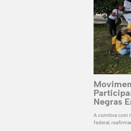
Moviment
Particip
Negras E
A comitiva com ma
federal, reafirma