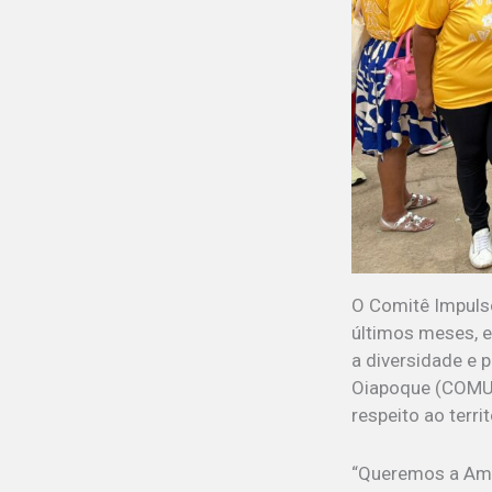
O Comitê Impulso
últimos meses, e
a diversidade e 
Oiapoque (COMUN
respeito ao terri
“Queremos a Amaz