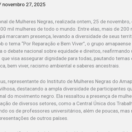
/
novembro 27, 2025
onal de Mulheres Negras, realizada ontem, 25 de novembro, e
300 mil mulheres de todo o mundo. Entre elas, mais de 200
 marcaram presença, levando a diversidade de seus territ
b o tema “Por Reparação e Bem Viver”, o grupo amapaense 
 o debate nacional sobre equidade e direitos, reafirmando
o que visa assegurar dignidade para todas, pautando temas
ica, bem viver, racismo ambiental e saberes ancestrais.
us, representante do Instituto de Mulheres Negras do Amap
ilhosa, destacando a ampla diversidade de participantes q
onal do movimento negro. Ela ressaltou a presença de mulhe
cipação de diversos setores, como a Central Única dos Traba
uindo os de professores universitários, além de poucas, mas
epresentações de outros países.