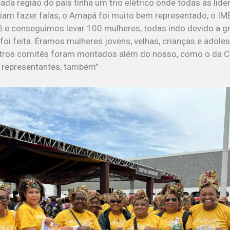
ada região do país tinha um trio elétrico onde todas as lid
am fazer falas, o Amapá foi muito bem representado, o I
ê e conseguimos levar 100 mulheres, todas indo devido a g
foi feita. Éramos mulheres jovens, velhas, crianças e adole
ros comitês foram montados além do nosso, como o da 
 representantes, também”