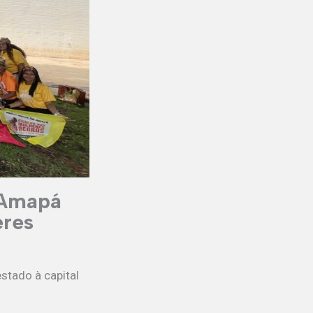
 Amapá
eres
estado à capital