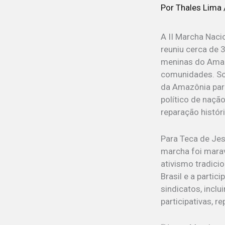
Por
Thales Lima
A II Marcha Naci
reuniu cerca de 
meninas do Amapá
comunidades. So
da Amazônia para
político de naçã
reparação histór
Para Teca de Jes
marcha foi marav
ativismo tradici
Brasil e a parti
sindicatos, incl
participativas, r