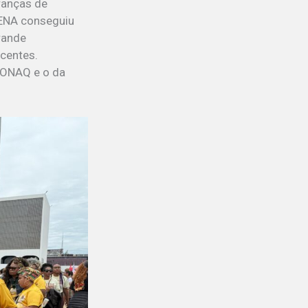
eranças de
MENA conseguiu
rande
scentes.
CONAQ e o da