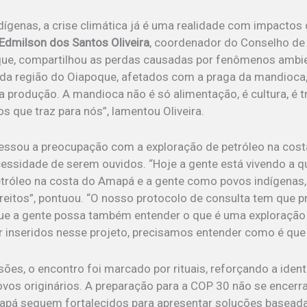
dígenas, a crise climática já é uma realidade com impactos
Edmilson dos Santos Oliveira
, coordenador do Conselho de
que, compartilhou as perdas causadas por fenômenos ambie
 da região do Oiapoque, afetados com a praga da mandioc
 produção. A mandioca não é só alimentação, é cultura, é t
os que traz para nós”, lamentou Oliveira.
essou a preocupação com a exploração de petróleo na cos
essidade de serem ouvidos. “Hoje a gente está vivendo a 
etróleo na costa do Amapá e a gente como povos indígena
reitos”, pontuou. “O nosso protocolo de consulta tem que p
e a gente possa também entender o que é uma exploração
 inseridos nesse projeto, precisamos entender como é que 
ões, o encontro foi marcado por rituais, reforçando a ident
povos originários. A preparação para a COP 30 não se encerr
apá seguem fortalecidos para apresentar soluções basead