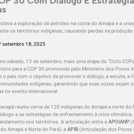
OP 30 Com Diálogo E Estratégi
as
estava a exploração de petróleo na costa do Amapá e a crise
nte os territórios indígenas, causando perdas na produção
/
setembro 18, 2025
no sábado, 13 de setembro, mais uma etapa do “Ciclo COPa
tório para a COP 30 promovido pelo Ministério dos Povos I
re o país com o objetivo de promover o diálogo, a escuta, a
comunidades indígenas, garantindo que suas vozes sejam o
s no evento internacional.
capá reuniu cerca de 120 indígenas do Amapá e norte do P
 diálogo e as estratégias de enfrentamento à crise climática
 andamento nos territórios. A articulação entre a
APOIANP
(
 do Amapá e Norte do Pará), a
APIB
(Articulação dos Povos 