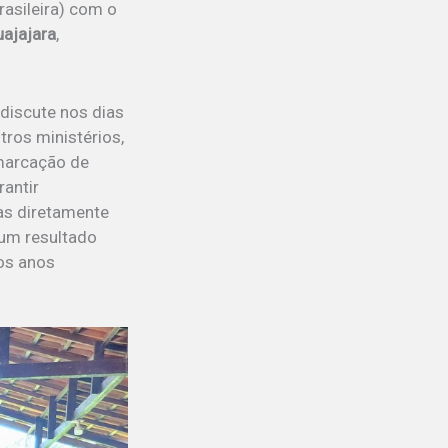
asileira) com o
uajajara
,
discute nos dias
ros ministérios,
emarcação de
antir
as diretamente
 um resultado
nos anos