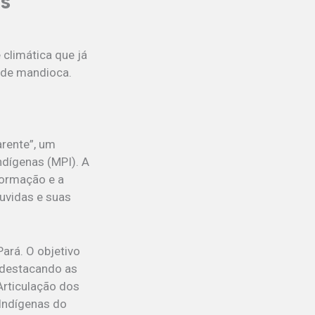
as
 climática que já
 de mandioca.
rente”, um
ndígenas (MPI). A
 formação e a
uvidas e suas
ará. O objetivo
, destacando as
Articulação dos
Indígenas do