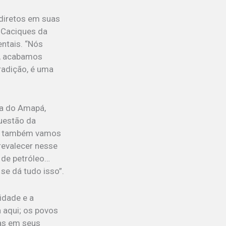
 diretos em suas
 Caciques da
ntais. “Nós
a, acabamos
radição, é uma
ta do Amapá,
questão da
s, também vamos
revalecer nesse
 de petróleo…
se dá tudo isso”.
idade e a
a aqui; os povos
as em seus