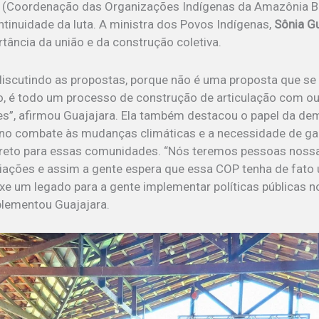
(Coordenação das Organizações Indígenas da Amazônia Br
ntinuidade da luta.
A ministra dos Povos Indígenas,
Sônia G
rtância da união e da construção coletiva.
discutindo as propostas, porque não é uma proposta que se 
o, é todo um processo de construção de articulação com out
es”, afirmou Guajajara. Ela também destacou o papel da d
 no combate às mudanças climáticas e a necessidade de gar
ireto para essas comunidades. “Nós teremos pessoas noss
iações e assim a gente espera que essa COP tenha de fato
xe um legado para a gente implementar políticas públicas 
plementou Guajajara.