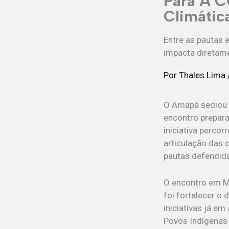
Para A C
Climátic
Entre as pautas 
impacta diretame
Por
Thales Lima
O Amapá sediou 
encontro prepara
iniciativa percor
articulação das 
pautas defendida
O encontro em Ma
foi fortalecer o
iniciativas já em
Povos Indígenas