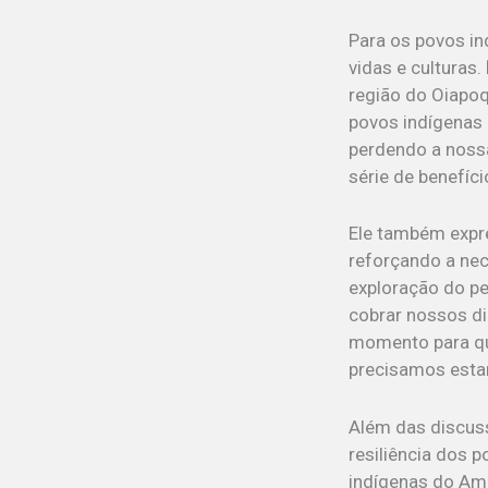
Para os povos in
vidas e culturas.
região do Oiapo
povos indígenas
perdendo a nossa
série de benefíci
Ele também expr
reforçando a nec
exploração do p
cobrar nossos di
momento para qu
precisamos estar
Além das discuss
resiliência dos 
indígenas do Am