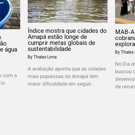
Índice mostra que cidades do
MAB-AP
Amapá estão longe de
e
cobrand
cumprir metas globais de
ção
explor
sustentabilidade
de água
By
Thales
By
Thales Lima
No Dia 
A avaliação aponta que as cidades
buscou 
o com a
mais populosas do Amapá têm
desenvo
rio
maior dificuldade em seguir…
de recur