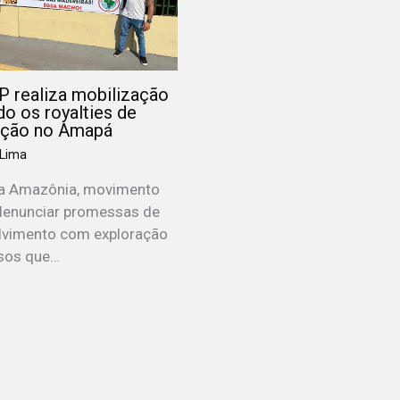
 realiza mobilização
o os royalties de
ação no Amapá
 Lima
da Amazônia, movimento
denunciar promessas de
lvimento com exploração
sos que…