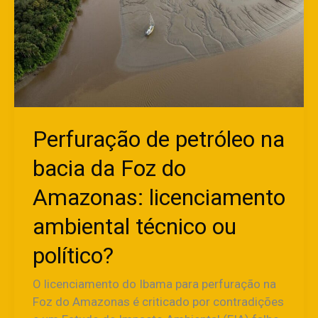
Foz
do
Amazonas:
licenciamento
ambiental
técnico
ou
político?
Perfuração de petróleo na
bacia da Foz do
Amazonas: licenciamento
ambiental técnico ou
político?
O licenciamento do Ibama para perfuração na
Foz do Amazonas é criticado por contradições