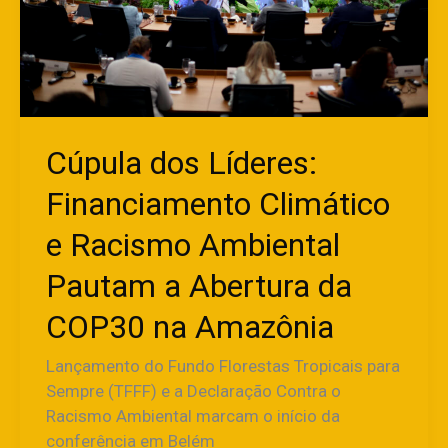
Racismo
Ambiental
Pautam
a
Abertura
da
Cúpula dos Líderes:
COP30
na
Financiamento Climático
Amazônia
e Racismo Ambiental
Pautam a Abertura da
COP30 na Amazônia
Lançamento do Fundo Florestas Tropicais para
Sempre (TFFF) e a Declaração Contra o
Racismo Ambiental marcam o início da
conferência em Belém