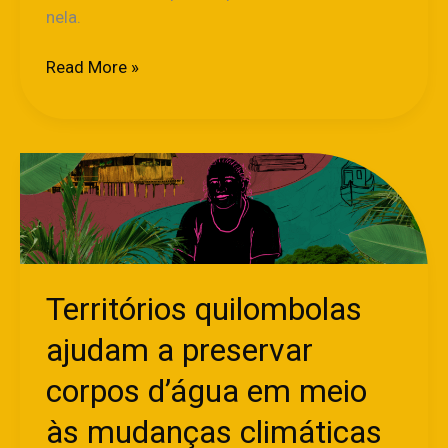
nela.
Read More »
Territórios
quilombolas
ajudam
a
preservar
corpos
Territórios quilombolas
d’água
em
ajudam a preservar
meio
corpos d’água em meio
às
mudanças
às mudanças climáticas
climáticas