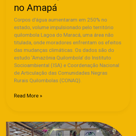
no Amapá
no
Amapá
Corpos d’água aumentaram em 250% no
estado, volume impulsionado pelo território
quilombola Lagoa do Maracá, uma área não
titulada, onde moradores enfrentam os efeitos
das mudanças climáticas. Os dados são do
estudo ‘Amazônia Quilombola’ do Instituto
Socioambiental (ISA) e Coordenação Nacional
de Articulação das Comunidades Negras
Rurais Quilombolas (CONAQ).
Read More »
Em
Mazagão,