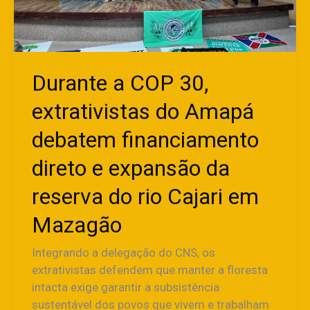
Amapá
debatem
financiamento
direto
e
Durante a COP 30,
expansão
extrativistas do Amapá
da
reserva
debatem financiamento
do
rio
direto e expansão da
Cajari
reserva do rio Cajari em
em
Mazagão
Mazagão
Integrando a delegação do CNS, os
extrativistas defendem que manter a floresta
intacta exige garantir a subsistência
sustentável dos povos que vivem e trabalham