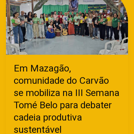
comunidade
do
Carvão
se
mobiliza
na
III
Semana
Tomé
Em Mazagão,
Belo
comunidade do Carvão
para
debater
se mobiliza na III Semana
cadeia
produtiva
Tomé Belo para debater
sustentável
cadeia produtiva
sustentável