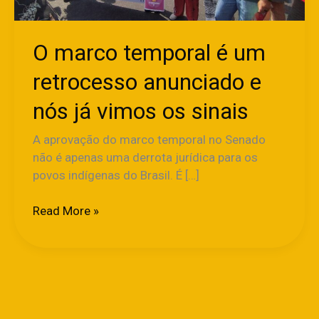
anunciado
e
nós
O marco temporal é um
já
retrocesso anunciado e
vimos
os
nós já vimos os sinais
sinais
A aprovação do marco temporal no Senado
não é apenas uma derrota jurídica para os
povos indígenas do Brasil. É […]
Read More »