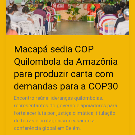
para
produzir
carta
com
demandas
para
Macapá sedia COP
a
COP30
Quilombola da Amazônia
para produzir carta com
demandas para a COP30
Encontro reúne lideranças quilombolas,
representantes do governo e apoiadores para
fortalecer luta por justiça climática, titulação
de terras e protagonismo visando a
conferência global em Belém.