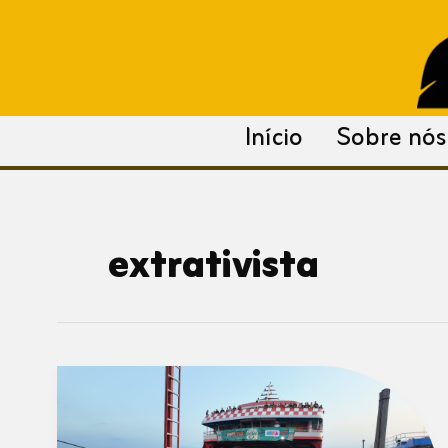
para
o
conteúdo
Início
Sobre nós
extrativista
Comitiva
do
Amapá