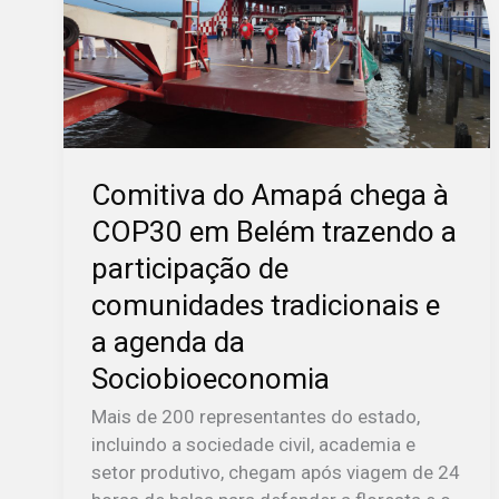
chega
à
COP30
em
Belém
trazendo
a
Comitiva do Amapá chega à
participação
COP30 em Belém trazendo a
de
comunidades
participação de
tradicionais
comunidades tradicionais e
e
a agenda da
a
agenda
Sociobioeconomia
da
Mais de 200 representantes do estado,
Sociobioeconomia
incluindo a sociedade civil, academia e
setor produtivo, chegam após viagem de 24