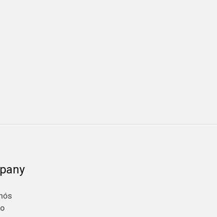
pany
nós
to