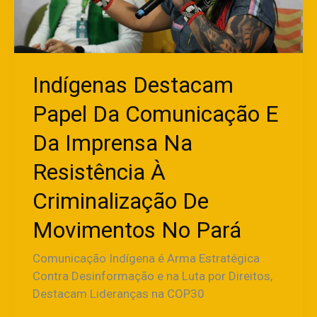
Da
Imprensa
Na
Resistência
À
Indígenas Destacam
Criminalização
Papel Da Comunicação E
De
Movimentos
Da Imprensa Na
No
Pará
Resistência À
Criminalização De
Movimentos No Pará
Comunicação Indígena é Arma Estratégica
Contra Desinformação e na Luta por Direitos,
Destacam Lideranças na COP30