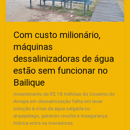
água
estão
sem
funcionar
no
Com custo milionário,
Bailique
máquinas
dessalinizadoras de água
estão sem funcionar no
Bailique
Investimento de R$ 18 milhões do Governo do
Amapá em dessalinização falha em levar
solução à crise da água salgada no
arquipélago, gerando revolta e insegurança
hídrica entre os moradores.